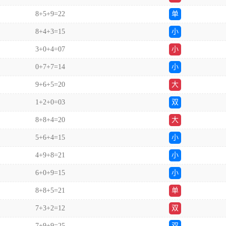
8+5+9=22
单
8+4+3=15
小
3+0+4=07
小
0+7+7=14
小
9+6+5=20
大
1+2+0=03
双
8+8+4=20
大
5+6+4=15
小
4+9+8=21
小
6+0+9=15
小
8+8+5=21
单
7+3+2=12
双
7+9+9=25
双