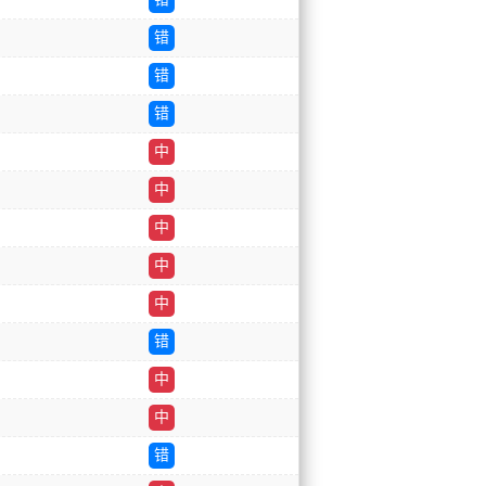
错
错
错
中
中
中
中
中
错
中
中
错