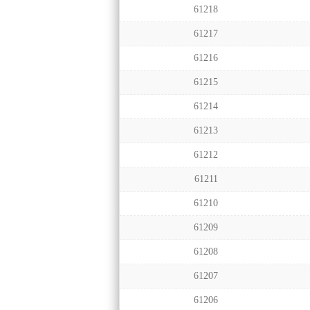
61218
61217
61216
61215
61214
61213
61212
61211
61210
61209
61208
61207
61206