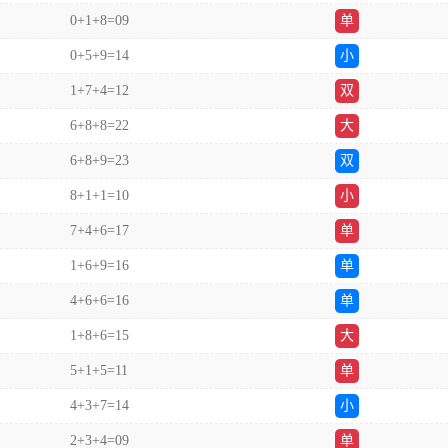
0+1+8=09
单
0+5+9=14
小
1+7+4=12
双
6+8+8=22
大
6+8+9=23
双
8+1+1=10
小
7+4+6=17
单
1+6+9=16
单
4+6+6=16
单
1+8+6=15
大
5+1+5=11
单
4+3+7=14
小
2+3+4=09
单