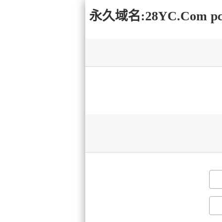
永久域名:28YC.Com