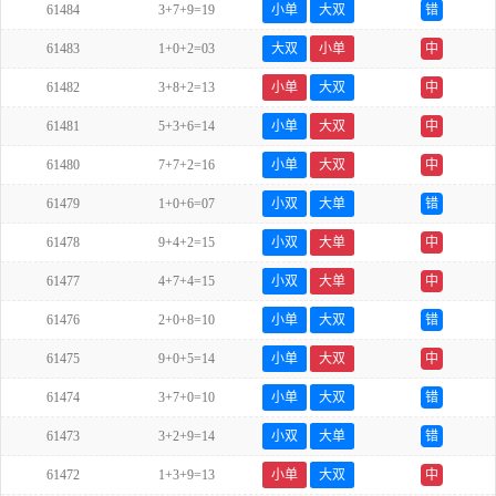
61484
3+7+9=19
小单
大双
错
61483
1+0+2=03
大双
小单
中
61482
3+8+2=13
小单
大双
中
61481
5+3+6=14
小单
大双
中
61480
7+7+2=16
小单
大双
中
61479
1+0+6=07
小双
大单
错
61478
9+4+2=15
小双
大单
中
61477
4+7+4=15
小双
大单
中
61476
2+0+8=10
小单
大双
错
61475
9+0+5=14
小单
大双
中
61474
3+7+0=10
小单
大双
错
61473
3+2+9=14
小双
大单
错
61472
1+3+9=13
小单
大双
中