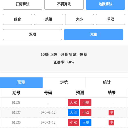
狂野算法
不羁算法
地狱算法
组合
杀组
大小
单双
双项
双组
100期 正确：60 期 错误：40 期
正确率：60%
预测
走势
统计
期号
号码
预测
结果
61538
---
大双
小单
---
61537
0+6+6=12
大单
小双
中
61536
9+0+3=12
小双
大单
中