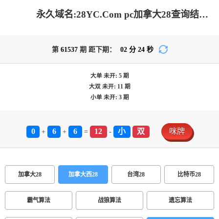
永久域名:28YC.Com pc加拿大28查询结果|28最新预测开奖|28预测分析和火热走势查询
第
61537
期 距下期：
02
分
24
秒
大单
未开:
5
期
大双
未开:
11
期
小单
未开:
3
期
0
6
6
12
小
双
咪牌
+
+
=
-
加拿大28
加拿大西28
台湾28
比特币28
霸气算法
战狼算法
遗忘算法