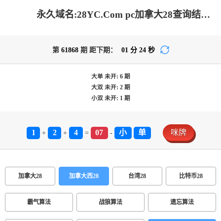
永久域名:28YC.Com pc加拿大28查询结果|28最新预测开奖|28预测分析和火热走势查询
第
61868
期 距下期：
01
分
24
秒
大单
未开:
6
期
大双
未开:
2
期
小双
未开:
1
期
1
2
4
07
小
单
咪牌
+
+
=
-
加拿大28
加拿大西28
台湾28
比特币28
霸气算法
战狼算法
遗忘算法