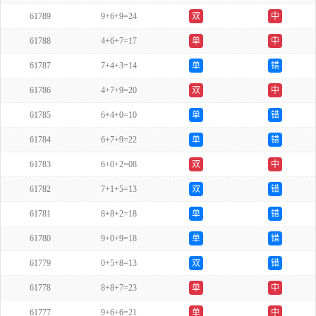
61789
9+6+9=24
双
中
61788
4+6+7=17
单
中
61787
7+4+3=14
单
错
61786
4+7+9=20
双
中
61785
6+4+0=10
单
错
61784
6+7+9=22
单
错
61783
6+0+2=08
双
中
61782
7+1+5=13
双
错
61781
8+8+2=18
单
错
61780
9+0+9=18
单
错
61779
0+5+8=13
双
错
61778
8+8+7=23
单
中
61777
9+6+6=21
单
中