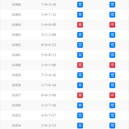
61866
7+8+3=18
单
错
61865
5+0+7=12
单
错
61864
1+0+8=09
单
中
61863
5+1+2=08
单
错
61862
8+9+6=23
双
错
61861
5+0+8=13
双
错
61860
1+4+1=06
双
中
61859
7+5+4=16
单
错
61858
1+7+6=14
单
错
61857
0+8+1=09
单
中
61856
1+2+7=10
单
错
61855
4+6+7=17
双
错
61854
2+8+3=13
双
错