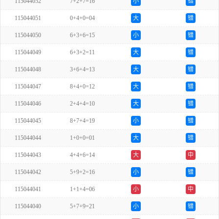
115044052
7+2+7=16
小
错
115044051
0+4+0=04
大
错
115044050
6+3+6=15
小
错
115044049
6+3+2=11
大
错
115044048
3+6+4=13
大
错
115044047
8+4+0=12
大
错
115044046
2+4+4=10
大
错
115044045
8+7+4=19
小
错
115044044
1+0+0=01
大
错
115044043
4+4+6=14
大
中
115044042
5+9+2=16
小
错
115044041
1+1+4=06
小
中
115044040
5+7+9=21
小
错