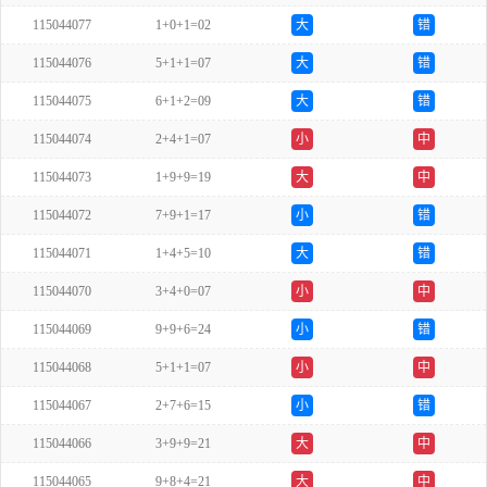
115044077
1+0+1=02
大
错
115044076
5+1+1=07
大
错
115044075
6+1+2=09
大
错
115044074
2+4+1=07
小
中
115044073
1+9+9=19
大
中
115044072
7+9+1=17
小
错
115044071
1+4+5=10
大
错
115044070
3+4+0=07
小
中
115044069
9+9+6=24
小
错
115044068
5+1+1=07
小
中
115044067
2+7+6=15
小
错
115044066
3+9+9=21
大
中
115044065
9+8+4=21
大
中