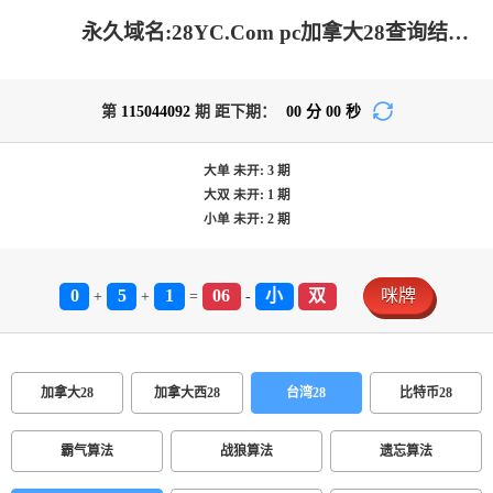
永久域名:28YC.Com pc加拿大28查询结果|28最新预测开奖|28预测分析和火热走势查询
第
115044092
期 距下期：
00
分
00
秒
大单
未开:
3
期
大双
未开:
1
期
小单
未开:
2
期
0
5
1
06
小
双
咪牌
+
+
=
-
加拿大28
加拿大西28
台湾28
比特币28
霸气算法
战狼算法
遗忘算法