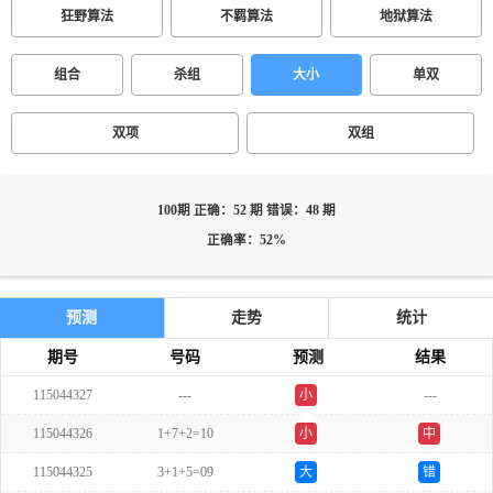
狂野算法
不羁算法
地狱算法
组合
杀组
大小
单双
双项
双组
100期 正确：52 期 错误：48 期
正确率：52%
预测
走势
统计
期号
号码
预测
结果
115044327
---
小
---
单
115044326
1+7+2=10
小
中
115044325
3+1+5=09
大
错