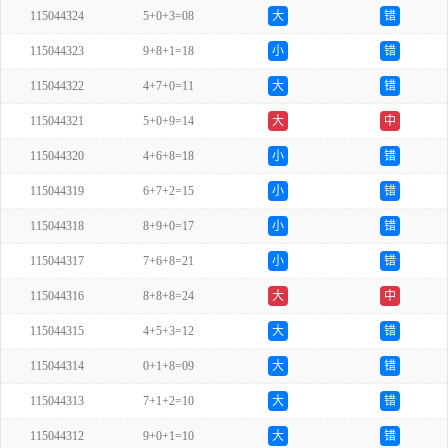
115044324
5+0+3=08
大
错
115044323
9+8+1=18
小
错
115044322
4+7+0=11
大
错
115044321
5+0+9=14
大
中
115044320
4+6+8=18
小
错
115044319
6+7+2=15
小
错
115044318
8+9+0=17
小
错
115044317
7+6+8=21
小
错
115044316
8+8+8=24
大
中
115044315
4+5+3=12
大
错
115044314
0+1+8=09
大
错
115044313
7+1+2=10
大
错
115044312
9+0+1=10
大
错