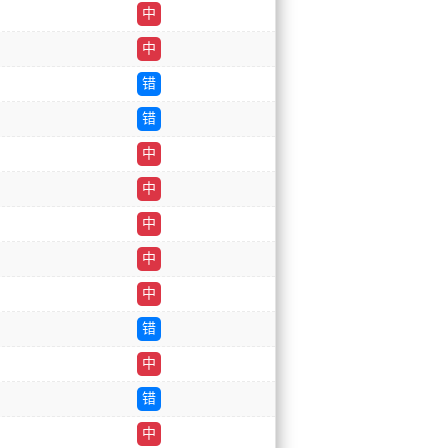
中
中
错
错
中
中
中
中
中
错
中
错
中