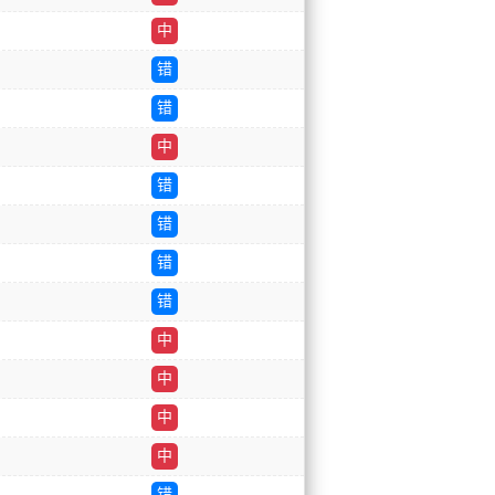
中
错
错
中
错
错
错
错
中
中
中
中
错