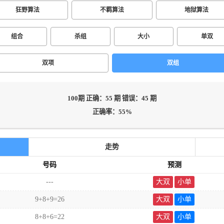
狂野算法
不羁算法
地狱算法
组合
杀组
大小
单双
双项
双组
100期 正确：55 期 错误：45 期
正确率：55%
走势
号码
预测
---
大双
小单
9+8+9=26
大双
小单
8+8+6=22
大双
小单