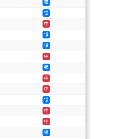
错
错
中
错
错
中
错
中
中
错
中
中
错