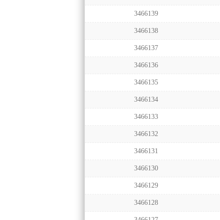
3466139
3466138
3466137
3466136
3466135
3466134
3466133
3466132
3466131
3466130
3466129
3466128
3466127