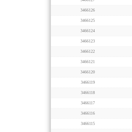
3466126
3466125
3466124
3466123
3466122
3466121
3466120
3466119
3466118
3466117
3466116
3466115