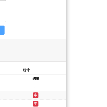
统计
结果
---
中
中