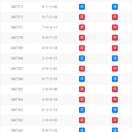
3467373
0+1+5=06
单
错
3467372
9+7+2=18
双
中
3467371
7+0+4=11
单
中
3467370
9+9+7=25
单
中
3467369
6+9+3=18
双
中
3467368
2+5+8=15
双
错
3467367
0+0+2=02
双
中
3467366
0+7+3=10
单
错
3467365
1+8+0=09
单
中
3467364
4+9+6=19
单
中
3467363
8+3+2=13
双
错
3467362
1+0+4=05
单
中
3467361
9+0+7=16
单
错