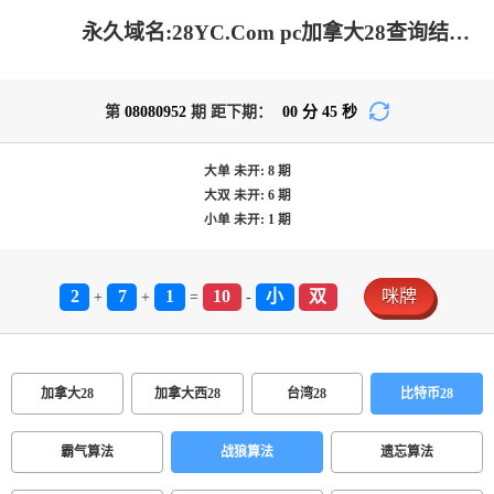
永久域名:28YC.Com pc加拿大28查询结果|28最新预测开奖|28预测分析和火热走势查询
第
08080952
期 距下期：
00
分
45
秒
大单
未开:
8
期
大双
未开:
6
期
小单
未开:
1
期
2
7
1
10
小
双
咪牌
+
+
=
-
加拿大28
加拿大西28
台湾28
比特币28
霸气算法
战狼算法
遗忘算法