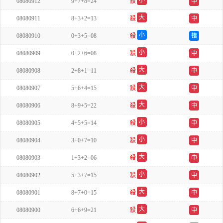
小
08080912
9+7+8=24
殺
中
双
大
08080911
8+3+2=13
殺
中
单
小
08080910
0+3+5=08
殺
错
双
小
08080909
0+2+6=08
殺
中
单
大
08080908
2+8+1=11
殺
中
单
大
08080907
5+6+4=15
殺
中
双
大
08080906
8+9+5=22
殺
中
单
小
08080905
4+5+5=14
殺
中
单
小
08080904
3+0+7=10
殺
中
单
大
08080903
1+3+2=06
殺
中
单
小
08080902
5+3+7=15
殺
中
双
大
08080901
8+7+0=15
殺
中
双
大
08080900
6+6+9=21
殺
中
双