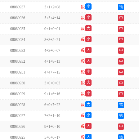
双
小
08080937
5+1+2=08
殺
错
双
小
08080936
5+5+4=14
殺
中
单
大
08080935
0+1+0=01
殺
中
双
小
08080934
8+8+5=21
殺
中
单
大
08080933
4+3+0=07
殺
中
双
大
08080932
4+1+8=13
殺
中
双
小
08080931
4+4+7=15
殺
中
双
大
08080930
5+0+0=05
殺
中
单
小
08080929
9+1+6=16
殺
中
单
大
08080928
6+9+7=22
殺
错
双
小
08080927
7+2+1=10
殺
错
双
大
08080926
9+1+0=10
殺
中
单
大
08080925
5+6+6=17
殺
错