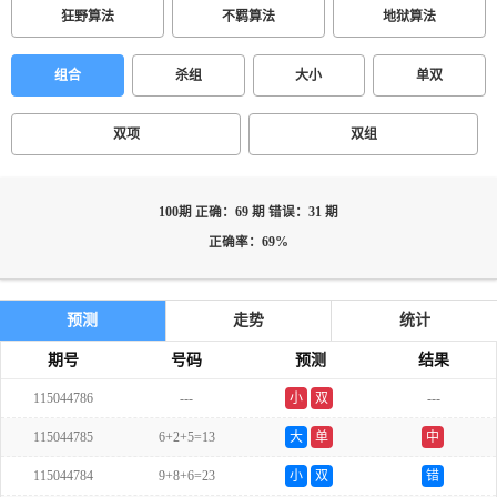
狂野算法
不羁算法
地狱算法
组合
杀组
大小
单双
双项
双组
100期 正确：69 期 错误：31 期
正确率：69%
预测
走势
统计
期号
号码
预测
结果
115044786
---
小
双
---
115044785
6+2+5=13
大
单
中
115044784
9+8+6=23
小
双
错