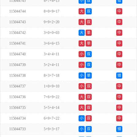
115044745
4+7+4=15
小
双
错
115044744
8+0+9=17
大
双
中
115044743
9+9+2=20
大
双
中
115044742
3+0+0=03
大
单
中
115044741
3+6+6=15
大
单
中
115044740
3+4+4=11
小
双
中
115044739
5+2+4=11
小
双
中
115044738
8+3+7=18
小
单
错
115044737
1+0+9=10
小
双
中
115044736
7+6+9=22
大
双
中
115044735
5+5+4=14
大
双
中
115044734
6+9+7=22
小
双
中
115044733
5+9+3=17
小
双
错