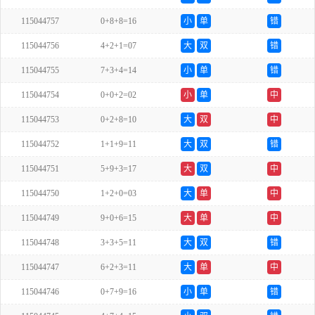
115044757
0+8+8=16
小
单
错
115044756
4+2+1=07
大
双
错
115044755
7+3+4=14
小
单
错
115044754
0+0+2=02
小
单
中
115044753
0+2+8=10
大
双
中
115044752
1+1+9=11
大
双
错
115044751
5+9+3=17
大
双
中
115044750
1+2+0=03
大
单
中
115044749
9+0+6=15
大
单
中
115044748
3+3+5=11
大
双
错
115044747
6+2+3=11
大
单
中
115044746
0+7+9=16
小
单
错